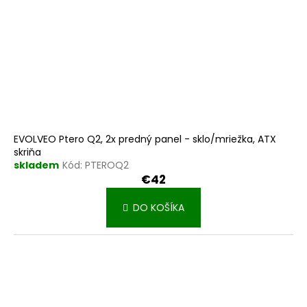
u
o
k
v
t
o
v
EVOLVEO Ptero Q2, 2x predný panel - sklo/mriežka, ATX
skriňa
skladem
Kód:
PTEROQ2
€42
DO KOŠÍKA