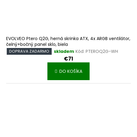
EVOLVEO Ptero Q2G, herná skrinka ATX, 4x ARGB ventilátor,
čelný+bočný panel sklo, biela
skladem
Kód:
PTEROQ2G-WH
DOPRAVA ZADARMO
€71
DO KOŠÍKA