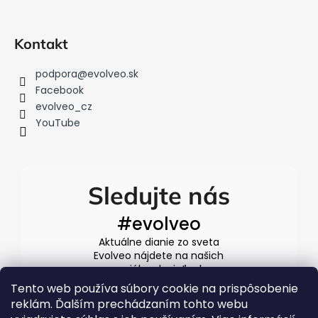
k
y
v
Kontakt
ý
p
podpora
@
evolveo.sk
i
Facebook
s
evolveo_cz
u
YouTube
Sledujte nás
#evolveo
Aktuálne dianie zo sveta
Evolveo nájdete na našich
sociálnych sieťach
Tento web používa súbory cookie na prispôsobenie
reklám. Ďalším prechádzaním tohto webu