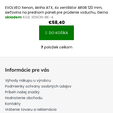
EVOLVEO Xenon, skriňa ATX, 4x ventilátor ARGB 120 mm,
sieťovina na prednom paneli pre prúdenie vzduchu, čierna
skladem
Kód:
XENON-BK-4
€58,40
DO KOŠÍKA
7
položiek celkom
O
v
Z
l
á
á
Informácie pre vás
d
p
a
ä
Výhody nákupu u výrobcu
c
t
Podmienky ochrany osobných údajov
i
i
Príbeh našej značky
e
Hodnotenie obchodu
e
p
Kontakty
r
Vrátenie tovaru a reklamácia
v