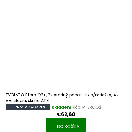
EVOLVEO Ptero Q2+, 2x predný panel - sklo/mriežka, 4x
ventilácia, skriňa ATX
skladem
Kód:
PTEROQ2-
DOPRAVA ZADARMO
€62,60
DO KOŠÍKA