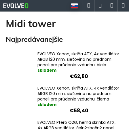
K
Prejsť
Hľadať
Náku
M
Prihlásen
na
o
Späť
Späť
obsah
košík
š
Midi tower
í
Č
k
Najpredávanejšie
o
p
o
EVOLVEO Xenon, skriňa ATX, 4x ventilátor
ARGB 120 mm, sieťovina na prednom
t
paneli pre prúdenie vzduchu, biela
r
skladem
e
€62,60
b
EVOLVEO Xenon, skriňa ATX, 4x ventilátor
u
ARGB 120 mm, sieťovina na prednom
j
paneli pre prúdenie vzduchu, čierna
skladem
e
€58,40
t
e
EVOLVEO Ptero Q2G, herná skrinka ATX,
n
4x ARGB ventilátor, čelný+bočný panel