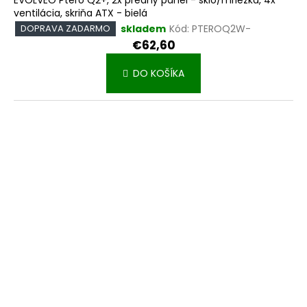
EVOLVEO Ptero Q2+, 2x predný panel - sklo/mriežka, 4x
ventilácia, skriňa ATX - bielá
skladem
Kód:
PTEROQ2W-
DOPRAVA ZADARMO
€62,60
DO KOŠÍKA