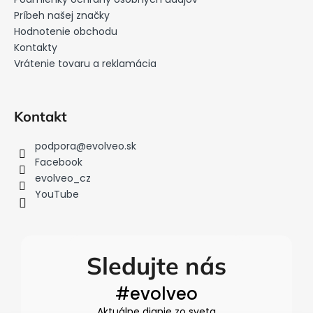
t
i
Príbeh našej značky
Hodnotenie obchodu
e
Kontakty
Vrátenie tovaru a reklamácia
Kontakt
podpora
@
evolveo.sk
Facebook
evolveo_cz
YouTube
Sledujte nás
#evolveo
Aktuálne dianie zo sveta