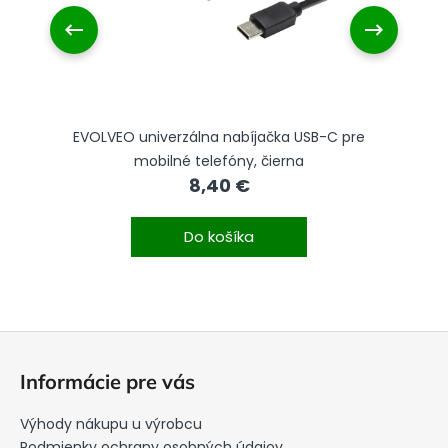
EVOLVEO univerzálna nabíjačka USB-C pre
mobilné telefóny, čierna
8,40 €
Do košíka
Z
á
Informácie pre vás
p
ä
Výhody nákupu u výrobcu
Podmienky ochrany osobných údajov