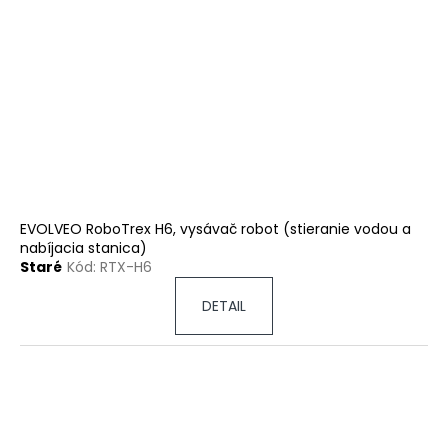
EVOLVEO RoboTrex H6, vysávač robot (stieranie vodou a
nabíjacia stanica)
Staré
Kód:
RTX-H6
DETAIL