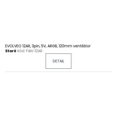
k
v
t
o
v
EVOLVEO 12AR, 3pin, 5V, ARGB, 120mm ventilátor
Staré
Kód:
FAN-12AR
DETAIL