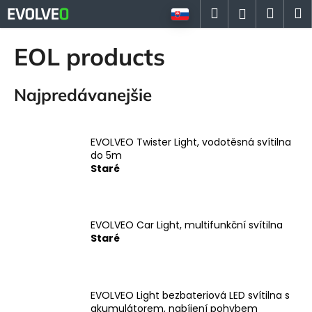
K
Prejsť
Hľadať
Náku
M
Prihlásen
na
o
Späť
Späť
obsah
košík
š
EOL products
í
Č
k
Najpredávanejšie
o
p
o
EVOLVEO Twister Light, vodotěsná svítilna
t
do 5m
r
Staré
e
b
u
EVOLVEO Car Light, multifunkční svítilna
j
Staré
e
t
e
EVOLVEO Light bezbateriová LED svítilna s
n
akumulátorem, nabíjení pohybem