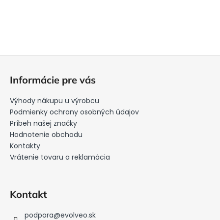
Z
á
Informácie pre vás
p
ä
Výhody nákupu u výrobcu
t
Podmienky ochrany osobných údajov
i
Príbeh našej značky
Hodnotenie obchodu
e
Kontakty
Vrátenie tovaru a reklamácia
Kontakt
podpora
@
evolveo.sk