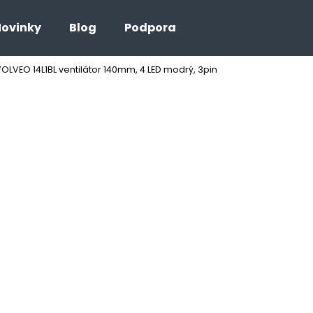
ovinky
Blog
Podpora
OLVEO 14L1BL ventilátor 140mm, 4 LED modrý, 3pin
Čo potrebujete nájsť?
HĽADAŤ