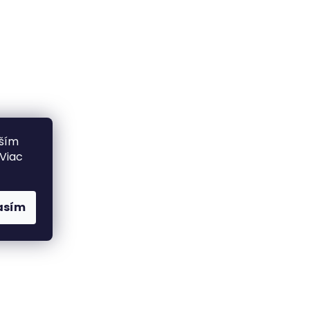
lším
 Viac
asím