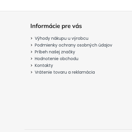
Z
á
Informácie pre vás
p
ä
Výhody nákupu u výrobcu
t
Podmienky ochrany osobných údajov
i
Príbeh našej značky
Hodnotenie obchodu
e
Kontakty
Vrátenie tovaru a reklamácia