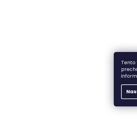
Tento 
prechá
inform
Nas