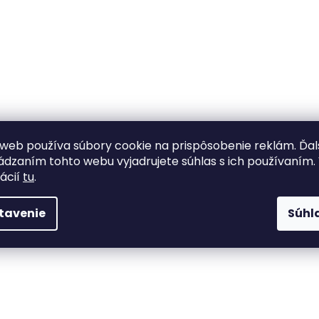
web používa súbory cookie na prispôsobenie reklám. Ďa
dzaním tohto webu vyjadrujete súhlas s ich používaním.
ácií
tu
.
tavenie
Súhl