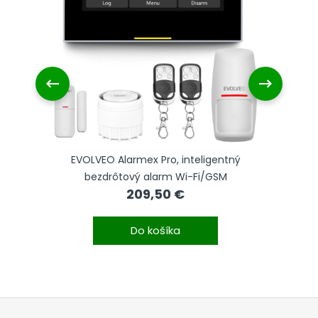
EVOLVEO Alarmex Pro, inteligentný
bezdrôtový alarm Wi-Fi/GSM
209,50 €
Do košíka
Z