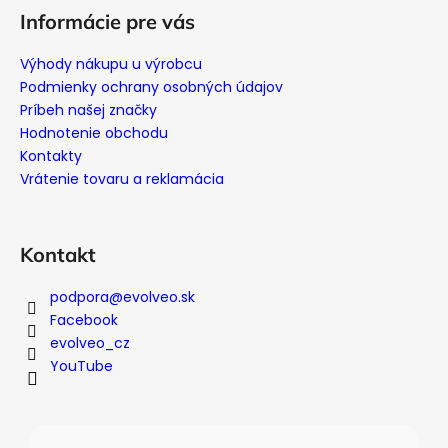
á
Informácie pre vás
p
ä
Výhody nákupu u výrobcu
t
Podmienky ochrany osobných údajov
i
Príbeh našej značky
Hodnotenie obchodu
e
Kontakty
Vrátenie tovaru a reklamácia
Kontakt
podpora
@
evolveo.sk
Facebook
evolveo_cz
YouTube