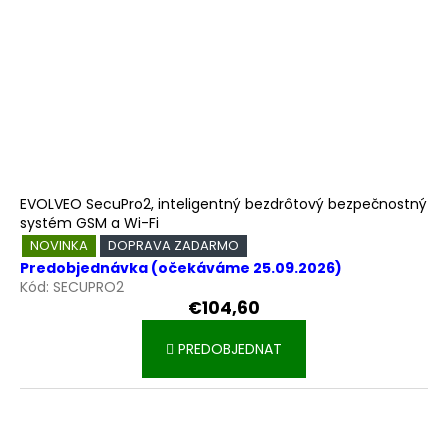
u
o
k
v
t
o
v
EVOLVEO SecuPro2, inteligentný bezdrôtový bezpečnostný
systém GSM a Wi-Fi
NOVINKA
DOPRAVA ZADARMO
Predobjednávka (očekáváme 25.09.2026)
Kód:
SECUPRO2
€104,60
PREDOBJEDNAT