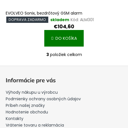
EVOLVEO Sonix, bezdrôtový GSM alarm
skladem
Kód:
ALM301
DOPRAVA ZADARMO
€104,60
DO KOŠÍKA
3
položiek celkom
O
v
Z
l
á
á
Informácie pre vás
d
p
a
ä
Výhody nákupu u výrobcu
c
t
Podmienky ochrany osobných údajov
i
i
Príbeh našej značky
e
Hodnotenie obchodu
e
p
Kontakty
r
Vrátenie tovaru a reklamácia
v