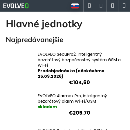
K
Prejsť
Hľadať
Náku
M
Prihlásen
na
o
Späť
Späť
obsah
košík
š
Hlavné jednotky
í
Č
k
Najpredávanejšie
o
p
o
EVOLVEO SecuPro2, inteligentný
bezdrôtový bezpečnostný systém GSM a
t
Wi-Fi
r
Predobjednávka (očekáváme
e
25.09.2026)
€104,60
b
u
EVOLVEO Alarmex Pro, inteligentný
j
bezdrôtový alarm Wi-Fi/GSM
e
skladem
€209,70
t
e
n