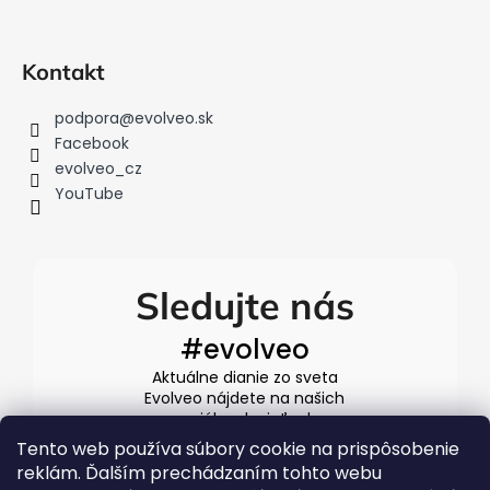
k
y
v
Kontakt
ý
p
podpora
@
evolveo.sk
i
Facebook
s
evolveo_cz
u
YouTube
Sledujte nás
#evolveo
Aktuálne dianie zo sveta
Evolveo nájdete na našich
sociálnych sieťach
Tento web používa súbory cookie na prispôsobenie
reklám. Ďalším prechádzaním tohto webu