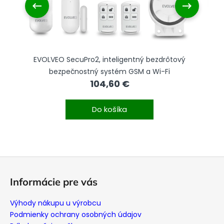
EVOLVEO SecuPro2, inteligentný bezdrôtový
bezpečnostný systém GSM a Wi-Fi
104,60 €
Do košíka
Z
á
Informácie pre vás
p
ä
Výhody nákupu u výrobcu
t
Podmienky ochrany osobných údajov