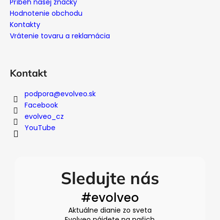
i
Príbeh našej značky
Hodnotenie obchodu
e
Kontakty
Vrátenie tovaru a reklamácia
Kontakt
podpora
@
evolveo.sk
Facebook
evolveo_cz
YouTube
Sledujte nás
#evolveo
Aktuálne dianie zo sveta
Evolveo nájdete na našich