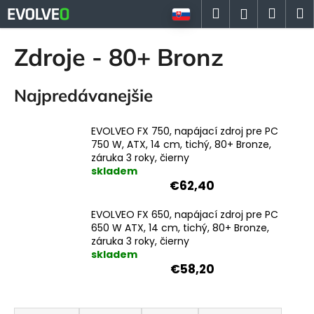
K
Prejsť
Hľadať
Náku
M
Prihlásen
na
o
Späť
Späť
obsah
košík
š
Zdroje - 80+ Bronz
í
Č
k
Najpredávanejšie
o
p
o
EVOLVEO FX 750, napájací zdroj pre PC
750 W, ATX, 14 cm, tichý, 80+ Bronze,
t
záruka 3 roky, čierny
r
skladem
e
€62,40
b
EVOLVEO FX 650, napájací zdroj pre PC
u
650 W ATX, 14 cm, tichý, 80+ Bronze,
j
záruka 3 roky, čierny
skladem
e
€58,20
t
e
R
n