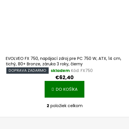
EVOLVEO FX 750, napájací zdroj pre PC 750 W, ATX, 14 cm,
tichý, 80+ Bronze, záruka 3 roky, čierny
skladem
Kód:
FX750
DOPRAVA ZADARMO
€62,40
DO KOŠÍKA
2
položiek celkom
O
v
Z
l
á
á