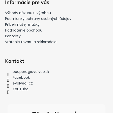
Informácie pre vás
d
p
a
ä
Výhody nákupu u výrobcu
c
t
Podmienky ochrany osobných údajov
i
i
Príbeh našej značky
e
Hodnotenie obchodu
e
p
Kontakty
r
Vrátenie tovaru a reklamácia
v
k
y
v
Kontakt
ý
p
podpora
@
evolveo.sk
i
Facebook
s
evolveo_cz
u
YouTube