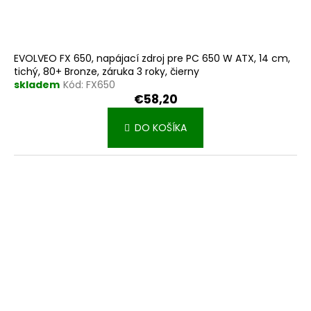
v
EVOLVEO FX 650, napájací zdroj pre PC 650 W ATX, 14 cm,
tichý, 80+ Bronze, záruka 3 roky, čierny
skladem
Kód:
FX650
€58,20
DO KOŠÍKA