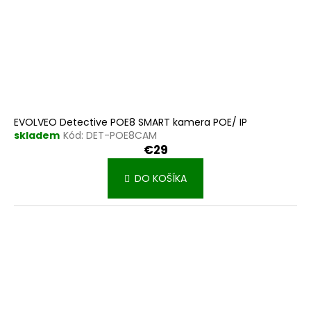
k
v
t
o
v
EVOLVEO Detective POE8 SMART kamera POE/ IP
skladem
Kód:
DET-POE8CAM
€29
DO KOŠÍKA