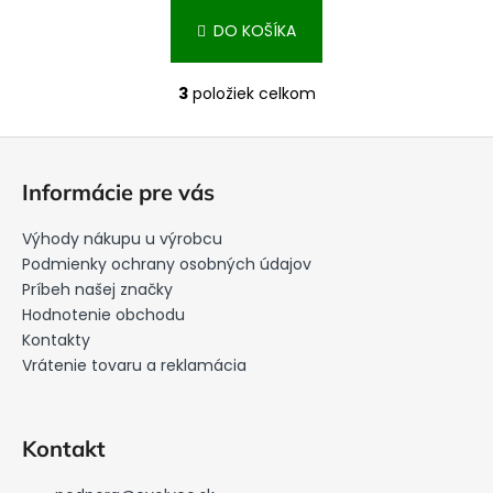
DO KOŠÍKA
3
položiek celkom
O
v
Z
l
á
á
Informácie pre vás
d
p
a
ä
Výhody nákupu u výrobcu
c
t
Podmienky ochrany osobných údajov
i
i
Príbeh našej značky
e
Hodnotenie obchodu
e
p
Kontakty
r
Vrátenie tovaru a reklamácia
v
k
y
v
Kontakt
ý
p