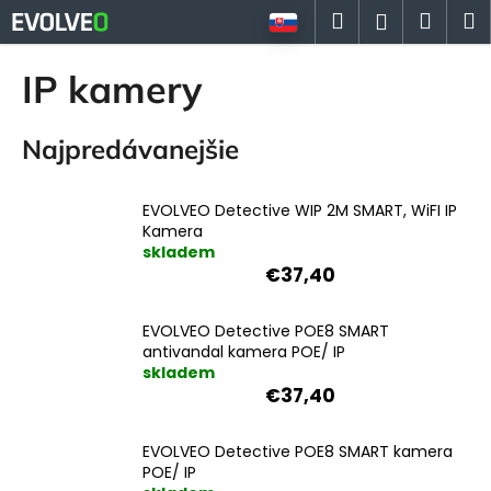
K
Prejsť
Hľadať
Náku
M
Prihlásen
na
o
Späť
Späť
obsah
košík
š
IP kamery
í
Č
k
Najpredávanejšie
o
p
o
EVOLVEO Detective WIP 2M SMART, WiFI IP
t
Kamera
skladem
r
€37,40
e
b
EVOLVEO Detective POE8 SMART
u
antivandal kamera POE/ IP
j
skladem
€37,40
e
t
EVOLVEO Detective POE8 SMART kamera
e
POE/ IP
n