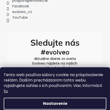
podpora
@
evolveo.sk
i
Facebook
s
evolveo_cz
u
YouTube
Sledujte nás
#evolveo
Aktuálne dianie zo sveta
Evolveo nájdete na našich
sociálnych sieťach
Tento web používa súbory cookie na prispôsobenie
reklám. Ďalším prechádzaním tohto webu
vyjadrujete súhlas s ich používaním. Viac informácií
tu
.
Nastavenie