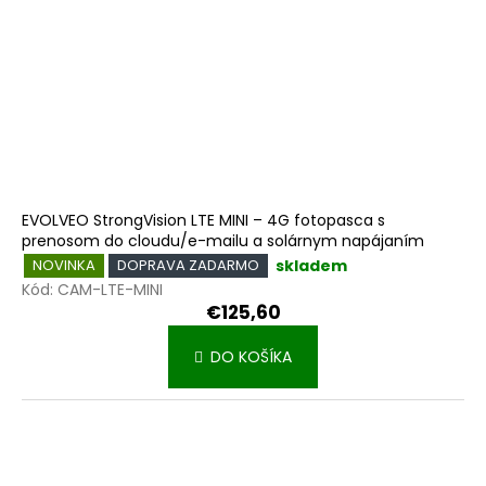
u
o
k
v
t
o
v
EVOLVEO StrongVision LTE MINI – 4G fotopasca s
prenosom do cloudu/e-mailu a solárnym napájaním
skladem
NOVINKA
DOPRAVA ZADARMO
Kód:
CAM-LTE-MINI
€125,60
DO KOŠÍKA