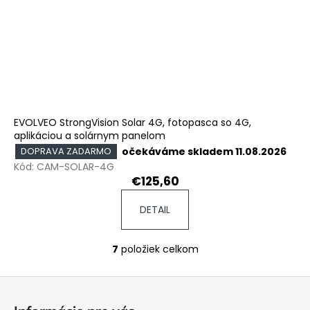
EVOLVEO StrongVision Solar 4G, fotopasca so 4G,
aplikáciou a solárnym panelom
očekáváme skladem 11.08.2026
DOPRAVA ZADARMO
Kód:
CAM-SOLAR-4G
€125,60
DETAIL
7
položiek celkom
O
v
Z
l
á
á