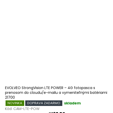
EVOLVEO StrongVision LTE POWER – 4G fotopasca s
prenosom do cloudu/e-mailu a vymeniteľnými batériami
21700
skladem
NOVINKA
DOPRAVA ZADARMO
Kód:
CAM-LTE-POW