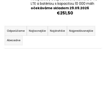
LTE a batériou s kapacitou 10 000 mAh
á
očekáváme skladem 29.09.2026
j
€251,50
s
ť
R
?
a
Odporúčame
Najlacnejšie
Najdrahšie
Najpredávanejšie
d
Abecedne
e
n
V
HĽADAŤ
i
ý
e
p
p
i
r
s
o
p
d
r
u
o
k
d
t