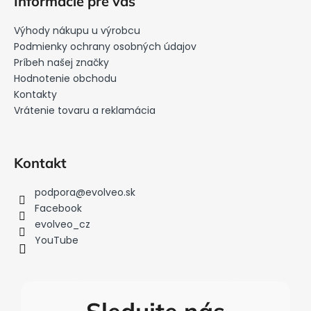
Informácie pre vás
d
p
a
ä
Výhody nákupu u výrobcu
c
t
Podmienky ochrany osobných údajov
i
i
Príbeh našej značky
e
Hodnotenie obchodu
e
p
Kontakty
r
Vrátenie tovaru a reklamácia
v
k
y
v
Kontakt
ý
p
podpora
@
evolveo.sk
i
Facebook
s
evolveo_cz
u
YouTube