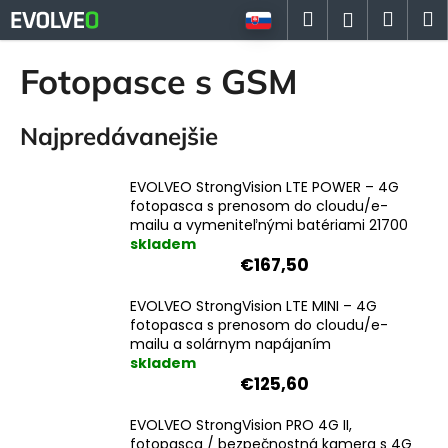
K
Prejsť
Hľadať
Náku
M
Prihlásen
na
o
Späť
Späť
obsah
košík
š
Fotopasce s GSM
í
Č
k
Najpredávanejšie
o
p
o
EVOLVEO StrongVision LTE POWER – 4G
fotopasca s prenosom do cloudu/e-
t
mailu a vymeniteľnými batériami 21700
r
skladem
e
€167,50
b
EVOLVEO StrongVision LTE MINI – 4G
u
fotopasca s prenosom do cloudu/e-
j
mailu a solárnym napájaním
skladem
e
€125,60
t
e
EVOLVEO StrongVision PRO 4G II,
n
fotopasca / bezpečnostná kamera s 4G