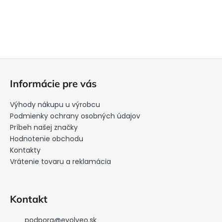
Z
á
Informácie pre vás
p
ä
Výhody nákupu u výrobcu
t
Podmienky ochrany osobných údajov
i
Príbeh našej značky
Hodnotenie obchodu
e
Kontakty
Vrátenie tovaru a reklamácia
Kontakt
podpora
@
evolveo.sk