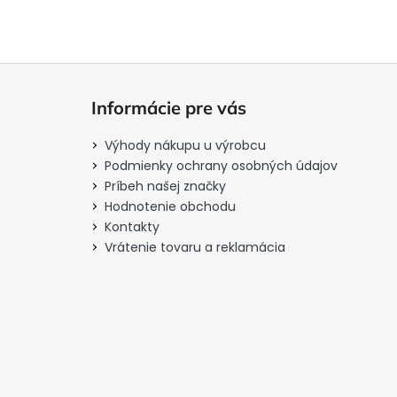
Z
á
Informácie pre vás
p
ä
Výhody nákupu u výrobcu
t
Podmienky ochrany osobných údajov
i
Príbeh našej značky
Hodnotenie obchodu
e
Kontakty
Vrátenie tovaru a reklamácia