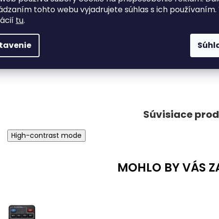
dzaním tohto webu vyjadrujete súhlas s ich používaním.
ácií
tu
.
tavenie
Súhl
High-contrast mode