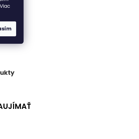
 Viac
asím