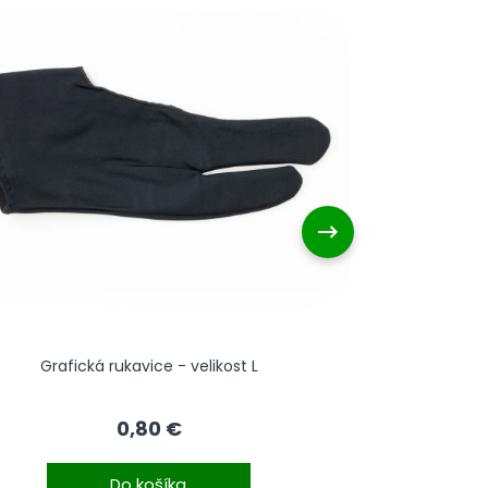
Grafická rukavice - velikost L
Gra
0,80 €
Do košíka