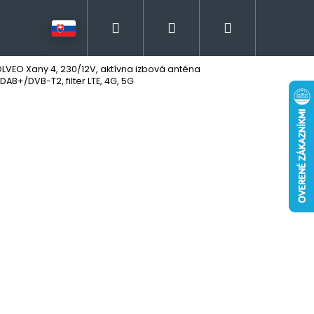
Hľadať
Prihlásenie
Nákupný
LVEO Xany 4, 230/12V, aktívna izbová anténa
košík
DAB+/DVB-T2, filter LTE, 4G, 5G