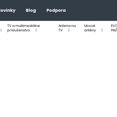
ovinky
Blog
Podpora
TV a multimediálne
Antena na
Izbové
EVO
Čo potrebujete nájsť?
príslušenstvo
TV
antény
FM/
HĽADAŤ