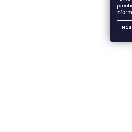
prechá
inform
Nas