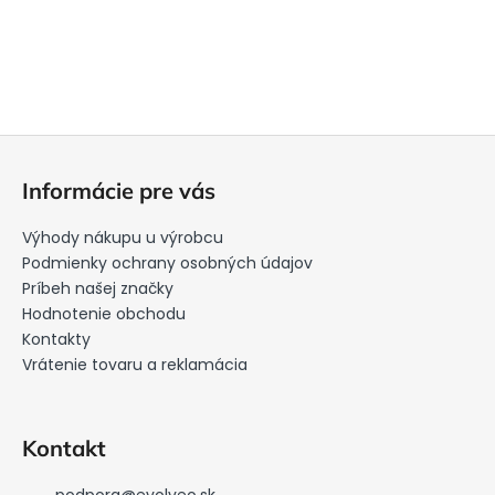
Z
á
Informácie pre vás
p
ä
Výhody nákupu u výrobcu
t
Podmienky ochrany osobných údajov
i
Príbeh našej značky
Hodnotenie obchodu
e
Kontakty
Vrátenie tovaru a reklamácia
Kontakt