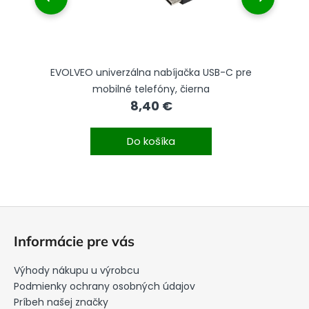
EVOLVEO univerzálna nabíjačka USB-C pre
EV
mobilné telefóny, čierna
8,40 €
Do košíka
Z
á
Informácie pre vás
p
ä
Výhody nákupu u výrobcu
t
Podmienky ochrany osobných údajov
i
Príbeh našej značky