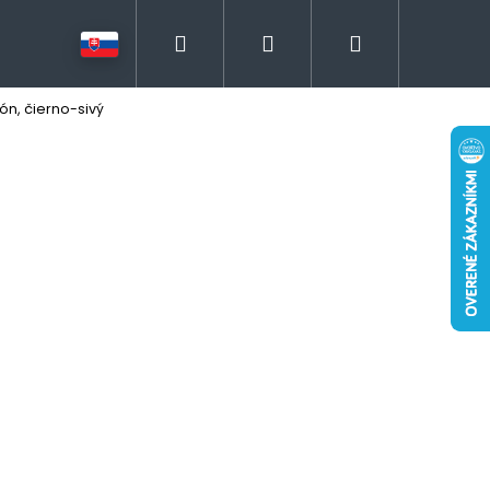
Hľadať
Prihlásenie
Nákupný
ón, čierno-sivý
košík