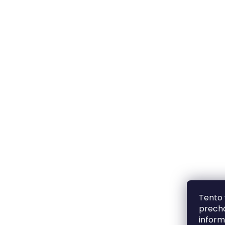
Tento 
prechá
inform