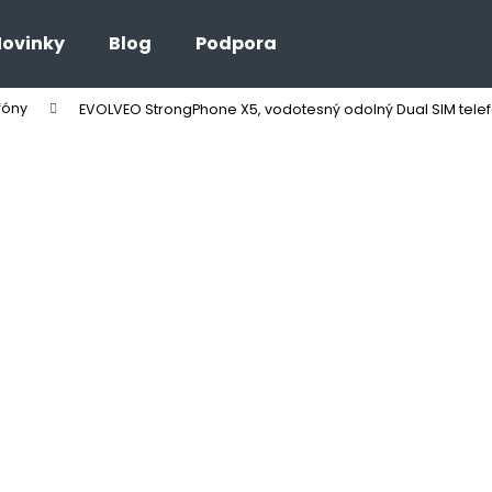
ovinky
Blog
Podpora
fóny
EVOLVEO StrongPhone X5, vodotesný odolný Dual SIM telef
Čo potrebujete nájsť?
HĽADAŤ