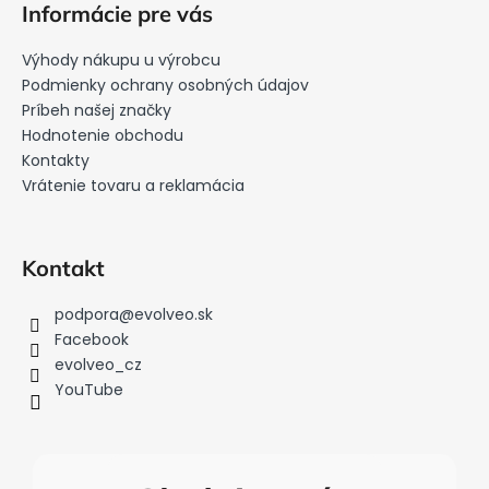
á
Informácie pre vás
p
ä
Výhody nákupu u výrobcu
t
Podmienky ochrany osobných údajov
i
Príbeh našej značky
Hodnotenie obchodu
e
Kontakty
Vrátenie tovaru a reklamácia
Kontakt
podpora
@
evolveo.sk
Facebook
evolveo_cz
YouTube