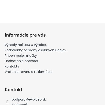
Z
á
Informácie pre vás
p
ä
Výhody nákupu u výrobcu
t
Podmienky ochrany osobných údajov
i
Príbeh našej značky
Hodnotenie obchodu
e
Kontakty
Vrátenie tovaru a reklamácia
Kontakt
podpora
@
evolveo.sk
Facebook