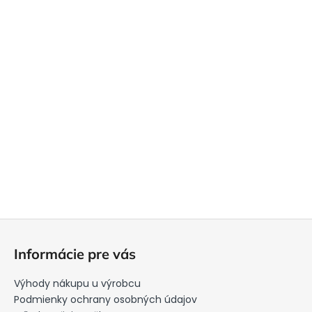
Z
á
Informácie pre vás
p
ä
Výhody nákupu u výrobcu
t
Podmienky ochrany osobných údajov