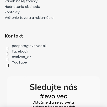
i
Príbeh našej značky
Hodnotenie obchodu
e
Kontakty
Vrátenie tovaru a reklamácia
Kontakt
podpora
@
evolveo.sk
Facebook
evolveo_cz
YouTube
Sledujte nás
#evolveo
Aktuálne dianie zo sveta