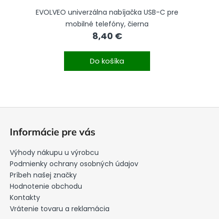
EVOLVEO univerzálna nabíjačka USB-C pre
mobilné telefóny, čierna
8,40 €
Do košíka
Z
á
Informácie pre vás
p
ä
Výhody nákupu u výrobcu
t
Podmienky ochrany osobných údajov
i
Príbeh našej značky
Hodnotenie obchodu
e
Kontakty
Vrátenie tovaru a reklamácia