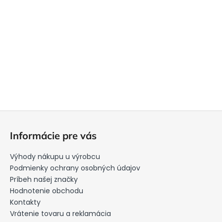
Z
á
Informácie pre vás
p
ä
Výhody nákupu u výrobcu
t
Podmienky ochrany osobných údajov
i
Príbeh našej značky
Hodnotenie obchodu
e
Kontakty
Vrátenie tovaru a reklamácia