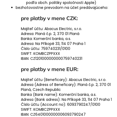
podľa obch. politiky spoločnosti Apple)
á
bezhotovostne prevodom na účet predávajúceho:
j
pre platby v mene CZK:
s
ť
Majiteľ účtu: Abacus Electric, s.r.o.
?
Adresa: Planá č.p. 2, 370 01 Planá
Banka: Komerční banka, a.s.
Adresa: Na Příkopě 33, 114 07 Praha 1
Číslo účtu: 759740231/0100
SWIFT: KOMBCZPPXXX
IBAN: CZ1201000000000759740231
HĽADAŤ
pre platby v mene EUR:
Majiteľ účtu (Beneficary): Abacus Electric, s.r.o.
Adresa (Adress of Beneficary): Planá č.p. 2, 370 01
Planá, Czech Republic
Banka (Bank name): Komerční banka, a.s.
Adresa (Bank adress): Na Příkopě 33, 114 07 Praha 1
Číslo účtu (Account no): 6093790247/0100
SWIFT: KOMBCZPPXXX
IBAN: CZ6401000000006093790247