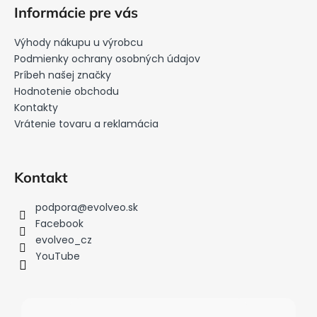
á
Informácie pre vás
p
ä
Výhody nákupu u výrobcu
t
Podmienky ochrany osobných údajov
i
Príbeh našej značky
Hodnotenie obchodu
e
Kontakty
Vrátenie tovaru a reklamácia
Kontakt
podpora
@
evolveo.sk
Facebook
evolveo_cz
YouTube