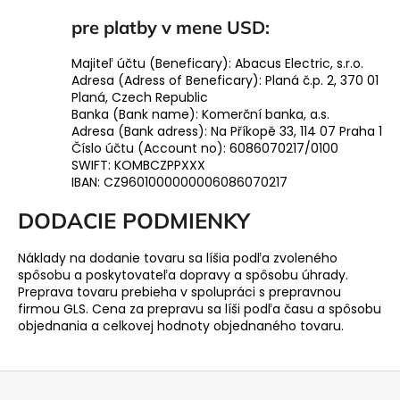
pre platby v mene USD:
Majiteľ účtu (Beneficary): Abacus Electric, s.r.o.
Adresa (Adress of Beneficary): Planá č.p. 2, 370 01
Planá, Czech Republic
Banka (Bank name): Komerční banka, a.s.
Adresa (Bank adress): Na Příkopě 33, 114 07 Praha 1
Číslo účtu (Account no): 6086070217/0100
SWIFT: KOMBCZPPXXX
IBAN: CZ9601000000006086070217
DODACIE PODMIENKY
Náklady na dodanie tovaru sa líšia podľa zvoleného
spôsobu a poskytovateľa dopravy a spôsobu úhrady.
Preprava tovaru prebieha v spolupráci s prepravnou
firmou GLS. Cena za prepravu sa líši podľa času a spôsobu
objednania a celkovej hodnoty objednaného tovaru.
Z