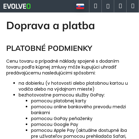
K
Prejsť
Hľadať
Náku
M
Prihlásen
na
o
Späť
Späť
obsah
košík
š
Doprava a platba
í
Č
k
o
PLATOBNÉ PODMIENKY
p
o
Cenu tovaru a prípadné náklady spojené s dodaním
t
tovaru podľa kúpnej zmluvy môže kupujúci uhradiť
r
predávajúcemu nasledujúcimi spôsobmi:
e
na dobierku (v hotovosti alebo platobnou kartou u
b
vodiča alebo na výdajnom mieste)
bezhotovostne pomocou služby GoPay:
u
pomocou platobnej karty
j
pomocou online bankového prevodu medzi
bankami
e
pomocou GoPay peňaženky
t
pomocou Google Pay
e
pomocou Apple Pay (aktuálne dostupné iba
pre užívateľov pomocou prehliadača Safari,
n