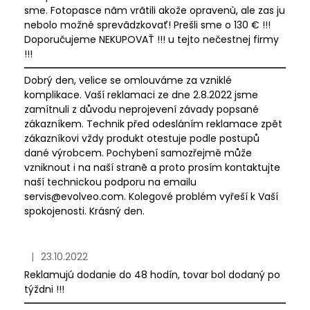
s
sme. Fotopasce nãm vrãtili akože opravenù, ale zas ju
á
h
nebolo možné sprevãdzkovať! Prešli sme o 130 € !!!
j
o
Doporučujeme NEKUPOVAŤ !!! u tejto nečestnej firmy
s
d
!!!
ť
n
Dobrý den, velice se omlouváme za vzniklé
?
o
komplikace. Vaší reklamaci ze dne 2.8.2022 jsme
t
zamítnuli z důvodu neprojevení závady popsané
zákazníkem. Technik před odesláním reklamace zpět
e
zákazníkovi vždy produkt otestuje podle postupů
n
dané výrobcem. Pochybení samozřejmě může
í
HĽADAŤ
vzniknout i na naší straně a proto prosím kontaktujte
naší technickou podporu na emailu
servis@evolveo.com. Kolegové problém vyřeší k Vaší
spokojenosti. Krásný den.
|
23.10.2022
Hodnotenie obchodu je 1 z 5 hviezdičiek.
Reklamujú dodanie do 48 hodín, tovar bol dodaný po
týždni !!!