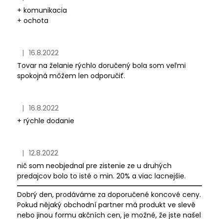
Hodnotenie obchodu je 5 z 5 hviezdičiek.
+ komunikacia
+ ochota
|
16.8.2022
Hodnotenie obchodu je 5 z 5 hviezdičiek.
Tovar na želanie rýchlo doručený bola som veľmi
spokojná môžem len odporučiť.
|
16.8.2022
Hodnotenie obchodu je 5 z 5 hviezdičiek.
+ rýchle dodanie
|
12.8.2022
Hodnotenie obchodu je 1 z 5 hviezdičiek.
nič som neobjednal pre zistenie ze u druhých
predajcov bolo to isté o min. 20% a viac lacnejšie.
Dobrý den, prodáváme za doporučené koncové ceny.
Pokud nějaký obchodní partner má produkt ve slevě
nebo jinou formu akčních cen, je možné, že jste našel