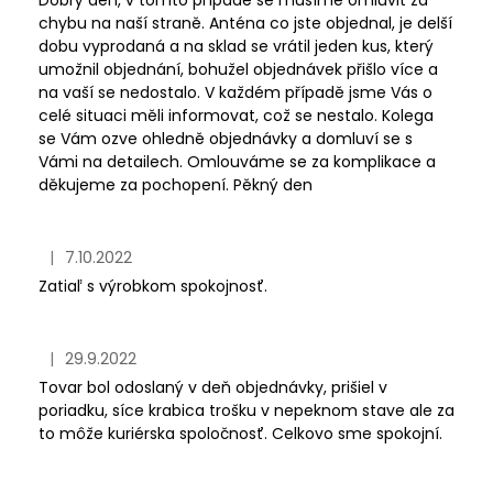
Dobrý den, v tomto případě se musíme omluvit za
chybu na naší straně. Anténa co jste objednal, je delší
dobu vyprodaná a na sklad se vrátil jeden kus, který
umožnil objednání, bohužel objednávek přišlo více a
na vaší se nedostalo. V každém případě jsme Vás o
celé situaci měli informovat, což se nestalo. Kolega
se Vám ozve ohledně objednávky a domluví se s
Vámi na detailech. Omlouváme se za komplikace a
děkujeme za pochopení. Pěkný den
|
7.10.2022
Hodnotenie obchodu je 5 z 5 hviezdičiek.
Zatiaľ s výrobkom spokojnosť.
|
29.9.2022
Hodnotenie obchodu je 5 z 5 hviezdičiek.
Tovar bol odoslaný v deň objednávky, prišiel v
poriadku, síce krabica trošku v nepeknom stave ale za
to môže kuriérska spoločnosť. Celkovo sme spokojní.