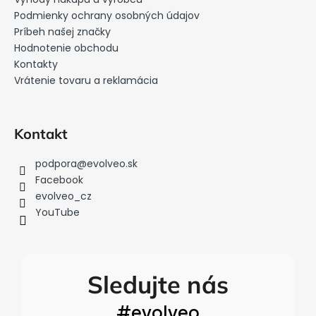
e
t
Podmienky ochrany osobných údajov
p
i
Príbeh našej značky
r
Hodnotenie obchodu
e
v
Kontakty
k
Vrátenie tovaru a reklamácia
y
v
ý
p
Kontakt
i
s
podpora
@
evolveo.sk
u
Facebook
evolveo_cz
YouTube
Sledujte nás
#evolveo