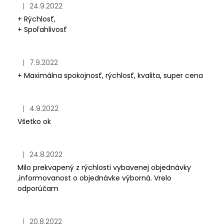
|
24.9.2022
Hodnotenie obchodu je 5 z 5 hviezdičiek.
+ Rýchlosť,
+ Spoľahlivosť
|
7.9.2022
Hodnotenie obchodu je 5 z 5 hviezdičiek.
+ Maximálna spokojnosť, rýchlosť, kvalita, super cena
|
4.9.2022
Hodnotenie obchodu je 5 z 5 hviezdičiek.
Všetko ok
|
24.8.2022
Hodnotenie obchodu je 5 z 5 hviezdičiek.
Milo prekvapený z rýchlosti vybavenej objednávky
,informovanost o objednávke výborná. Vrelo
odporúčam
|
20.8.2022