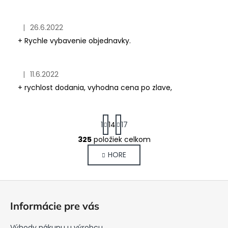
|
26.6.2022
Hodnotenie obchodu je 5 z 5 hviezdičiek.
+ Rychle vybavenie objednavky.
|
11.6.2022
Hodnotenie obchodu je 5 z 5 hviezdičiek.
+ rychlost dodania, vyhodna cena po zlave,
S
1
14
17
t
r
325
položiek celkom
O
á
v
HORE
n
l
k
o
á
Z
v
d
a
á
a
Informácie pre vás
n
c
p
i
i
ä
e
Výhody nákupu u výrobcu