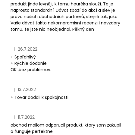
produkt jinde levněji, k tomu heuréka slouží. To je
naprosto standardní. Dávat zboží do akcí a slev je
právo našich obchodních partnerů, stejně tak, jako
Vaše dávat takto nekompromisní recenzi i navzdory
tomu, že jste nic neobjednal. Pěkný den
|
26.7.2022
Hodnotenie obchodu je 5 z 5 hviezdičiek.
+ Spoľahlivý
+ Rýchle dodanie
OK ,bez problémov.
|
13.7.2022
Hodnotenie obchodu je 5 z 5 hviezdičiek.
+ Tovar dodali k spokojnosti
|
11.7.2022
Hodnotenie obchodu je 5 z 5 hviezdičiek.
obchod mailom odporucil produkt, ktory som zakupil
a funguje perfektne