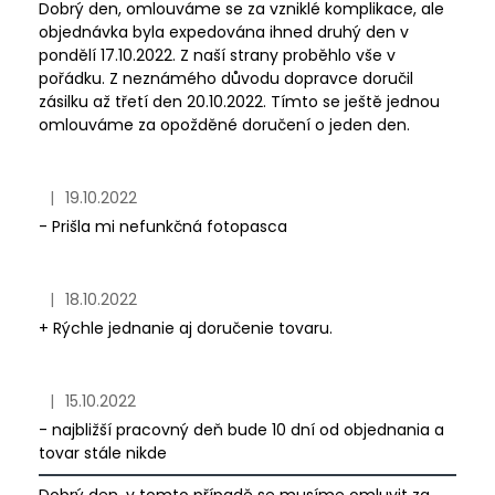
Dobrý den, omlouváme se za vzniklé komplikace, ale
objednávka byla expedována ihned druhý den v
pondělí 17.10.2022. Z naší strany proběhlo vše v
pořádku. Z neznámého důvodu dopravce doručil
zásilku až třetí den 20.10.2022. Tímto se ještě jednou
omlouváme za opožděné doručení o jeden den.
|
19.10.2022
Hodnotenie obchodu je 1 z 5 hviezdičiek.
- Prišla mi nefunkčná fotopasca
|
18.10.2022
Hodnotenie obchodu je 5 z 5 hviezdičiek.
+ Rýchle jednanie aj doručenie tovaru.
|
15.10.2022
Hodnotenie obchodu je 1 z 5 hviezdičiek.
- najbližší pracovný deň bude 10 dní od objednania a
tovar stále nikde