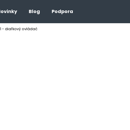
ovinky
Blog
Podpora
1 - diaľkový ovládač
Čo potrebujete nájsť?
HĽADAŤ