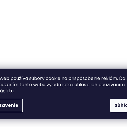
web používa súbory cookie na prispôsobenie reklám. Ďa
dzaním tohto webu vyjadrujete súhlas s ich používaním.
ácií
tu
.
tavenie
Súhl