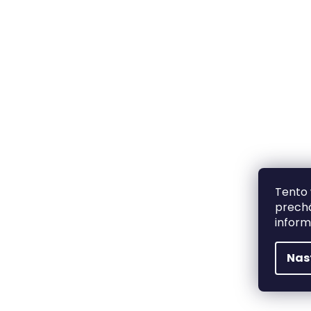
Tento 
prechá
inform
Nas