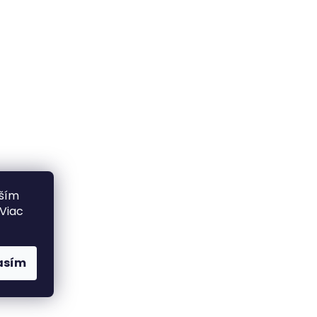
lším
 Viac
asím