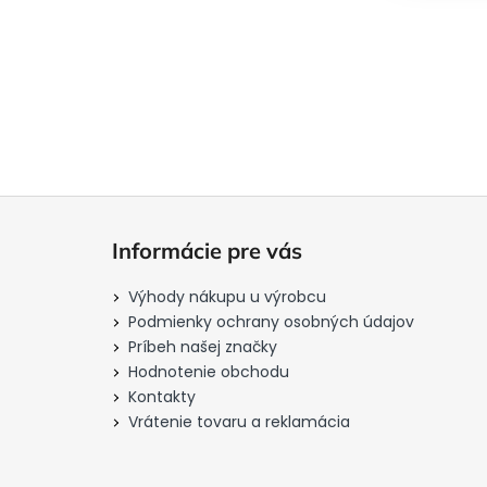
Z
á
Informácie pre vás
p
ä
Výhody nákupu u výrobcu
t
Podmienky ochrany osobných údajov
i
Príbeh našej značky
Hodnotenie obchodu
e
Kontakty
Vrátenie tovaru a reklamácia