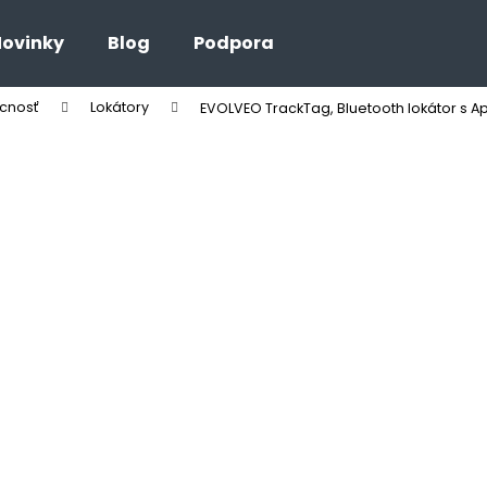
ovinky
Blog
Podpora
cnosť
Lokátory
EVOLVEO TrackTag, Bluetooth lokátor s Ap
Čo potrebujete nájsť?
HĽADAŤ