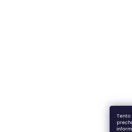
Tento 
prechá
inform