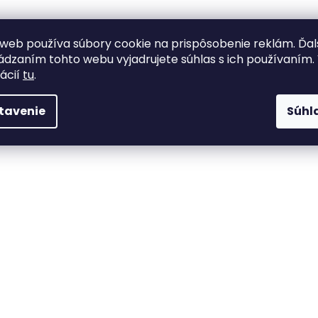
web používa súbory cookie na prispôsobenie reklám. Ďa
dzaním tohto webu vyjadrujete súhlas s ich používaním.
ácií
tu
.
tavenie
Súhl