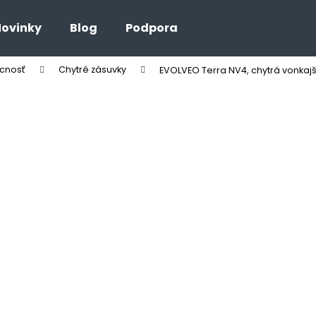
ovinky
Blog
Podpora
cnosť
Chytré zásuvky
EVOLVEO Terra NV4, chytrá vonkajš
Čo potrebujete nájsť?
HĽADAŤ