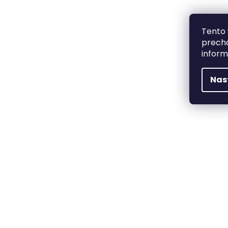
Tento 
prechá
inform
Nas