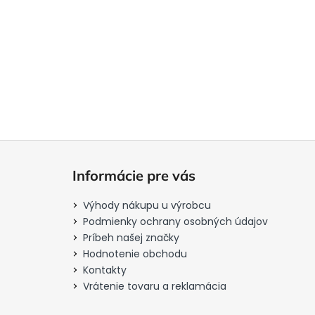
Z
á
Informácie pre vás
p
ä
Výhody nákupu u výrobcu
t
Podmienky ochrany osobných údajov
i
Príbeh našej značky
Hodnotenie obchodu
e
Kontakty
Vrátenie tovaru a reklamácia