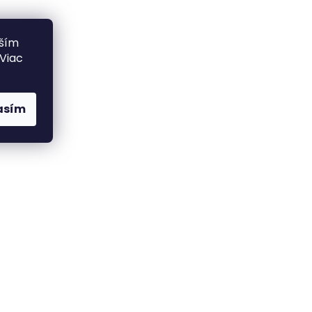
lším
 Viac
asím