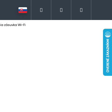
Hľadať
Prihlásenie
Nákupný
ia zásuvka Wi-Fi
košík