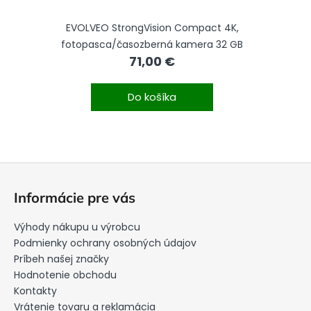
EVOLVEO StrongVision Compact 4K,
fotopasca/časozberná kamera 32 GB
71,00 €
Do košíka
Z
á
Informácie pre vás
p
ä
Výhody nákupu u výrobcu
t
Podmienky ochrany osobných údajov
i
Príbeh našej značky
Hodnotenie obchodu
e
Kontakty
Vrátenie tovaru a reklamácia