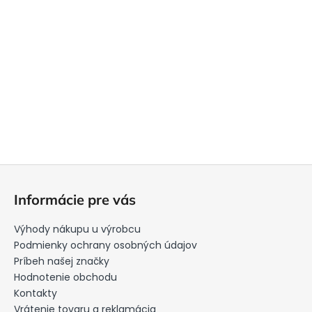
Z
á
Informácie pre vás
p
ä
Výhody nákupu u výrobcu
t
Podmienky ochrany osobných údajov
i
Príbeh našej značky
Hodnotenie obchodu
e
Kontakty
Vrátenie tovaru a reklamácia