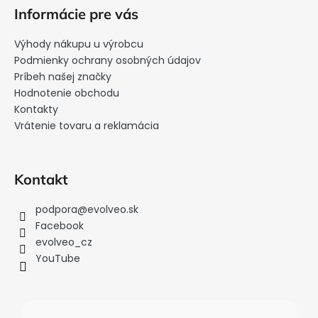
á
Informácie pre vás
p
ä
Výhody nákupu u výrobcu
t
Podmienky ochrany osobných údajov
i
Príbeh našej značky
Hodnotenie obchodu
e
Kontakty
Vrátenie tovaru a reklamácia
Kontakt
podpora
@
evolveo.sk
Facebook
evolveo_cz
YouTube