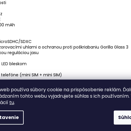
sti
Hz
E
200 mAh
microSDHC/SDXC
 pozorovacími uhlami a ochranou proti poškriabaniu Gorilla Glass 3
kou reguláciou jasu
a LED bleskom
 telefóne (mini SIM + mini SIM)
web používa súbory cookie na prispôsobenie reklám. Ďa
dzaním tohto webu vyjadrujete súhlas s ich používaním.
 4)
ácií
tu
.
tavenie
Súhl
 počítaču