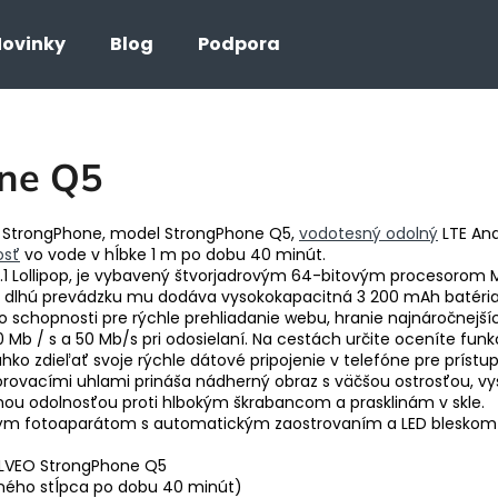
ovinky
Blog
Podpora
Čo potrebujete nájsť?
ne Q5
HĽADAŤ
u StrongPhone, model StrongPhone Q5,
vodotesný odolný
LTE And
osť
vo vode v hĺbke 1 m po dobu 40 minút.
1 Lollipop, je vybavený štvorjadrovým 64-bitovým procesorom Me
re dlhú prevádzku mu dodáva vysokokapacitná 3 200 mAh batéria
schopnosti pre rýchle prehliadanie webu, hranie najnáročnejších
Mb / s a 50 Mb/s pri odosielaní. Na cestách určite oceníte funkc
ahko zdieľať svoje rýchle dátové pripojenie v telefóne pre prístu
pozorovacími uhlami prináša nádherný obraz s väčšou ostrosťou, vyš
nou odolnosťou proti hlbokým škrabancom a prasklinám v skle.
vým fotoaparátom s automatickým zaostrovaním a LED bleskom
VEO StrongPhone Q5
dného stĺpca po dobu 40 minút)