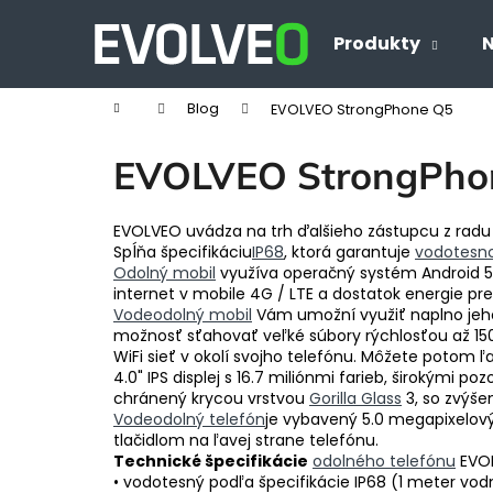
K
Prejsť
na
o
Produkty
N
Späť
Späť
obsah
š
do
do
í
Domov
Blog
EVOLVEO StrongPhone Q5
obchodu
obchodu
k
EVOLVEO StrongPho
EVOLVEO uvádza na trh ďalšieho zástupcu z rad
Spĺňa špecifikáciu
IP68
, ktorá garantuje
vodotesn
Odolný mobil
využíva operačný systém Android 5.
internet v mobile 4G / LTE a dostatok energie p
Vodeodolný mobil
Vám umožní využiť naplno jeho 
možnosť sťahovať veľké súbory rýchlosťou až 150 
WiFi sieť v okolí svojho telefónu. Môžete potom ľ
4.0" IPS displej s 16.7 miliónmi farieb, širokými 
chránený krycou vrstvou
Gorilla Glass
3, so zvýše
Vodeodolný telefón
je vybavený 5.0 megapixelo
tlačidlom na ľavej strane telefónu.
Technické špecifikácie
odolného telefónu
EVOL
• vodotesný podľa špecifikácie IP68 (1 meter vo