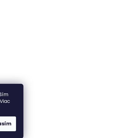
lším
 Viac
asím