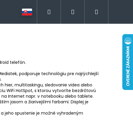
Hľadať
Prihlásenie
Nákupný
košík
roid telefón.
diatek, podporuje technológiu pre najrýchlejší
.
 hier, multitaskingu, sledovanie videa alebo
iu WiFi HotSpot, s ktorou vytvoríte bezdrôtovú
p na Internet napr. v notebooku alebo tablete.
ším jasom a žiarivejšími farbami. Displej je
 a jeho spustenie je možné vyhradeným