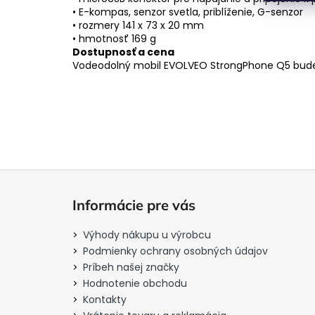
• E-kompas, senzor svetla, priblíženie, G-senzor
• rozmery 141 x 73 x 20 mm
• hmotnosť 169 g
Dostupnosť a cena
Vodeodolný mobil EVOLVEO StrongPhone Q5 bude
Z
á
Informácie pre vás
p
ä
Výhody nákupu u výrobcu
t
Podmienky ochrany osobných údajov
i
Príbeh našej značky
Hodnotenie obchodu
e
Kontakty