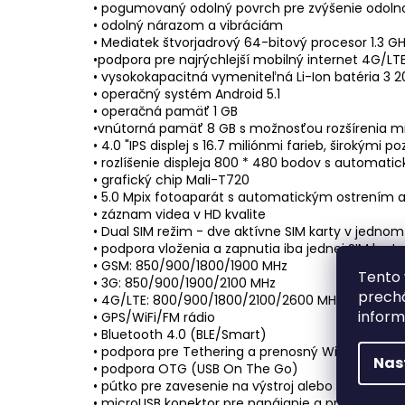
• pogumovaný odolný povrch pre zvýšenie odolno
• odolný nárazom a vibráciám
• Mediatek štvorjadrový 64-bitový procesor 1.3 G
•podpora pre najrýchlejší mobilný internet 4G/LT
• vysokokapacitná vymeniteľná Li-Ion batéria 3 
• operačný systém Android 5.1
• operačná pamäť 1 GB
•vnútorná pamäť 8 GB s možnosťou rozšírenia 
• 4.0 "IPS displej s 16.7 miliónmi farieb, širokými
• rozlíšenie displeja 800 * 480 bodov s automatic
• grafický chip Mali-T720
• 5.0 Mpix fotoaparát s automatickým ostrením 
• záznam videa v HD kvalite
• Dual SIM režim - dve aktívne SIM karty v jednom
• podpora vloženia a zapnutia iba jednej SIM karty
• GSM: 850/900/1800/1900 MHz
Tento 
• 3G: 850/900/1900/2100 MHz
prechá
• 4G/LTE: 800/900/1800/2100/2600 MHz (4G, Cat
inform
• GPS/WiFi/FM rádio
• Bluetooth 4.0 (BLE/Smart)
• podpora pre Tethering a prenosný WiFi HotSpot
Nas
• podpora OTG (USB On The Go)
• pútko pre zavesenie na výstroj alebo batoh
• microUSB konektor pre napájanie a pripojenie k