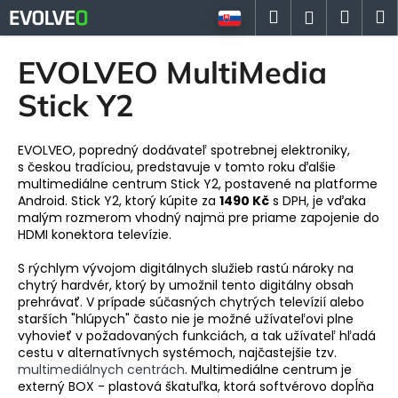
K
Prejsť
Hľadať
Náku
M
Prihlásen
na
o
Späť
Späť
obsah
košík
š
EVOLVEO MultiMedia
í
Č
Stick Y2
k
o
p
EVOLVEO, popredný dodávateľ spotrebnej elektroniky,
o
s českou tradíciou, predstavuje v tomto roku ďalšie
multimediálne centrum Stick Y2, postavené na platforme
t
Android. Stick Y2, ktorý kúpite za
1490 Kč
s DPH, je vďaka
r
malým rozmerom vhodný najmä pre priame zapojenie do
e
HDMI konektora televízie.
b
S rýchlym vývojom digitálnych služieb rastú nároky na
u
chytrý hardvér, ktorý by umožnil tento digitálny obsah
j
prehrávať. V prípade súčasných chytrých televízií alebo
starších "hlúpych" často nie je možné užívateľovi plne
e
vyhovieť v požadovaných funkciách, a tak užívateľ hľadá
t
cestu v alternatívnych systémoch, najčastejšie tzv.
multimediálnych centrách
. Multimediálne centrum je
e
externý BOX - plastová škatuľka, ktorá softvérovo dopĺňa
n