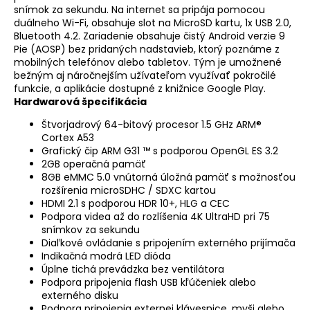
snímok za sekundu. Na internet sa pripája pomocou
duálneho Wi-Fi, obsahuje slot na MicroSD kartu, 1x USB 2.0,
Bluetooth 4.2. Zariadenie obsahuje čistý Android verzie 9
Pie (AOSP) bez pridaných nadstavieb, ktorý poznáme z
mobilných telefónov alebo tabletov. Tým je umožnené
bežným aj náročnejším užívateľom využívať pokročilé
funkcie, a aplikácie dostupné z knižnice Google Play.
Hardwarová špecifikácia
Štvorjadrový 64-bitový procesor 1.5 GHz ARM®
Cortex A53
Grafický čip ARM G31 ™ s podporou OpenGL ES 3.2
2GB operačná pamäť
8GB eMMC 5.0 vnútorná úložná pamäť s možnosťou
rozšírenia microSDHC / SDXC kartou
HDMI 2.1 s podporou HDR 10+, HLG a CEC
Podpora videa až do rozlíšenia 4K UltraHD pri 75
snímkov za sekundu
Diaľkové ovládanie s pripojením externého prijímača
Indikačná modrá LED dióda
Úplne tichá prevádzka bez ventilátora
Podpora pripojenia flash USB kľúčeniek alebo
externého disku
Podpora pripojenia externej klávesnice, myši alebo