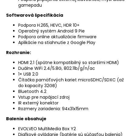
gamepadu
Softwarová špecifikácia
Podpora H.265, HEVC, HDR 10+
Operačný systém Android 9 Pie
Podpora online aktualizácie firmware
Aplikácie na stiahnutie z Google Play
Rozhranie:
HDMI 2.1 (spätne kompatibilný so staršími HDMI)
Duálne WiFi 2.4/5.8G, 802.11b/g/n/ac
1× USB 2.0
Čítačka pamäťových kariet microSDHC/SDXC (až
do kapacity 32GB)
Bluetooth 4.2
Vstup pre napájací zdroj
IR externý konektor
Rozmery zariadenia: 94x31x15mm
Balenie obsahuje
EVOLVEO MultiMedia Box Y2
Diaľkové ovládanie (batérie sú súčasťou balenia)