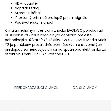
HDMI adaptér
Napájací zdroj
MicroUSB kábel
IR externý prijímač pre lepší príjem signálu
Používateľský manuál
K multimediálnym centrám značka EVOLVEO ponúka rad
príslušenstva k multimediálnym centrám
pre ešte
pohodlnejšie užívateľské zážitky. EVOLVEO MultiMedia Stick
Y2 je ponúkaný prostredníctvom českých a slovenských
predajcov zameriavajúcich sa na spotrebnú elektroniku za
atraktívnu cenu 1490 Kč vrátane DPH.
PREDCHÁDZAJÚCI ČLÁNOK
ĎALŠÍ ČLÁNOK
Z
á