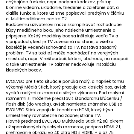
chýbajúce funkcie, napr. podpora kodekov, prístup
á
k online videám, ukladanie, triedenie a zdieľanie dát, a
ďalšie funkcie, ktoré už sme popisovali predtým v článku
j
o
Multimediálnom centre T2
.
s
Budúcemu užívateľovi môže skomplikovať rozhodnutie
ť
kúpy mediálneho boxu jeho následné umiestnenie a
pripojenie. Každý mediálny box sa inštaluje vedľa TV a
?
v prípadoch, keď je TV zavesená na stene, a všetka
kabeláž je vedená/schovaná za TV, nastáva zásadný
problém. TV sa taktiež môže nachádzať na verejných
miestach, napr. V reštaurácii, lekárni, obchode, na recepcii
a také umiestnenie TV takmer nedovoľuje inštaláciu
HĽADAŤ
klasických boxov.
EVOLVEO pre tieto situácie ponúka malý, a napriek tomu
výkonný Médiá Stick, ktorý pracuje ako klasický box, avšak
vyniká malými rozmermi a silným výkonom. Pod malými
rozmermi si môžeme predstaviť štandardnú kľúčenku /
flash disk (do vrecka), avšak namiesto známeho USB sa
EVOLVEO Stick zapojí do konektora HDMI, ktorý býva
umiestnený rovnobežne na zadnej strane TV.
Hlavné prednosti EVOLVEO MultiMedia Stick Y2 sú, okrem
už spomínaných fyzických rozmerov, podpora HDMI 2.1,
prehrávanie obrazu vo 4K Ultra HD s HDR10 + a až 75