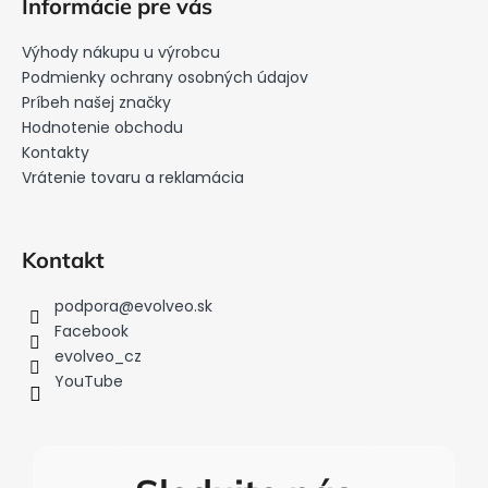
Informácie pre vás
p
ä
Výhody nákupu u výrobcu
t
Podmienky ochrany osobných údajov
i
Príbeh našej značky
Hodnotenie obchodu
e
Kontakty
Vrátenie tovaru a reklamácia
Kontakt
podpora
@
evolveo.sk
Facebook
evolveo_cz
YouTube