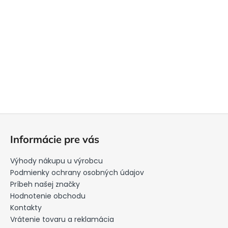
Z
á
Informácie pre vás
p
ä
Výhody nákupu u výrobcu
t
Podmienky ochrany osobných údajov
i
Príbeh našej značky
Hodnotenie obchodu
e
Kontakty
Vrátenie tovaru a reklamácia