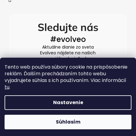
Sledujte nás
#evolveo
Aktuálne dianie zo sveta
Evolveo nájdete na našich
sociálnych sieťach
Tento web používa súbory cookie na prispôsobenie
reklám. Ďalším prechádzaním tohto webu
vyjadrujete súhlas s ich používaním. Viac informácií
tu
.
Nastavenie
Vytvoril Shoptet
Súhlasím
Copyright 2026
EVOLVEO.sk
. Všetky práva vyhradené.