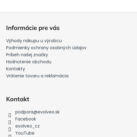
Z
á
Informácie pre vás
p
ä
Výhody nákupu u výrobcu
t
Podmienky ochrany osobných údajov
i
Príbeh našej značky
Hodnotenie obchodu
e
Kontakty
Vrátenie tovaru a reklamácia
Kontakt
podpora
@
evolveo.sk
Facebook
evolveo_cz
YouTube