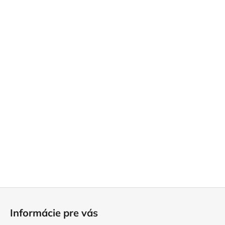
Z
á
Informácie pre vás
p