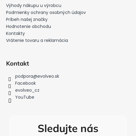
ä
Výhody nákupu u výrobcu
t
Podmienky ochrany osobných údajov
i
Príbeh našej značky
Hodnotenie obchodu
e
Kontakty
Vrátenie tovaru a reklamácia
Kontakt
podpora
@
evolveo.sk
Facebook
evolveo_cz
YouTube
Sledujte nás