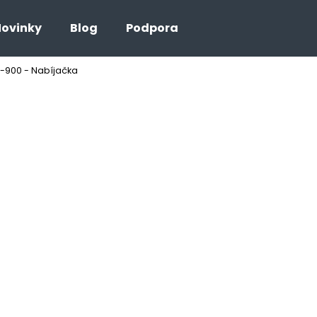
ovinky
Blog
Podpora
P-900 - Nabíjačka
Čo potrebujete nájsť?
HĽADAŤ