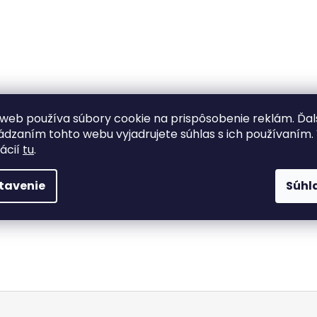
web používa súbory cookie na prispôsobenie reklám. Ďa
dzaním tohto webu vyjadrujete súhlas s ich používaním.
ácií
tu
.
tavenie
Súhl