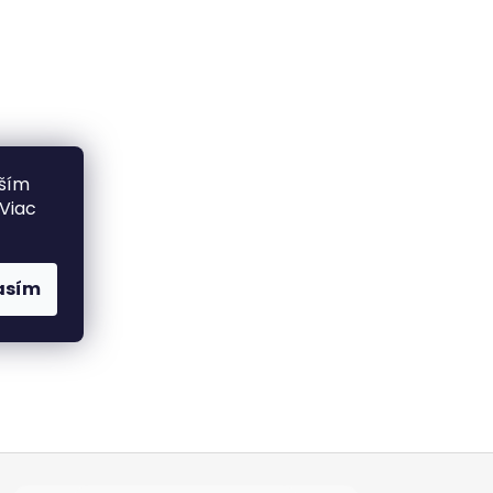
lším
 Viac
asím